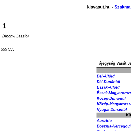
kisvasut.hu -
Szakmai
1
(Abonyi László)
555 555
Tájegység
Vasút
J
Dél-Alföld
Dél-Dunántúl
Észak-Alföld
Észak-Magyarorsz
Közép-Dunántúl
Közép-Magyarorsz
Nyugat-Dunántúl
Kü
Ausztria
Bosznia-Hercegov