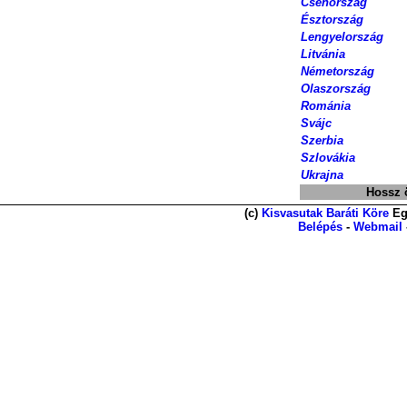
Csehország
Észtország
Lengyelország
Litvánia
Németország
Olaszország
Románia
Svájc
Szerbia
Szlovákia
Ukrajna
Hossz 
(c)
Kisvasutak Baráti Köre
Eg
Belépés
-
Webmail