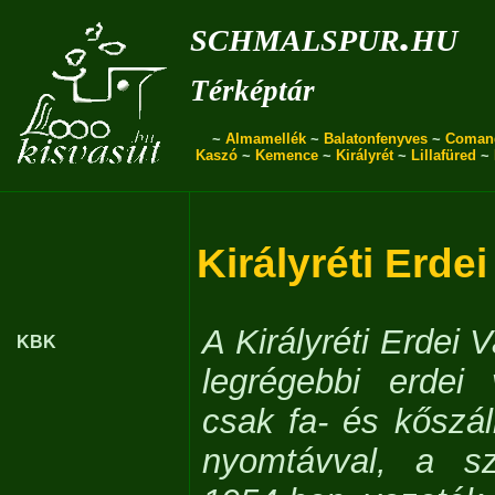
schmalspur.hu
Térképtár
~
Almamellék
~
Balatonfenyves
~
Coman
Kaszó
~
Kemence
~
Királyrét
~
Lillafüred
~
Királyréti Erde
A Királyréti Erdei
KBK
legrégebbi erdei
csak fa- és kőszál
nyomtávval, a sz