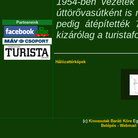
1954-ben vezeték
úttörővasútként is
pedig átépítetté
Partnereink
kizárólag a turistaf
Hálózattérképek
(c)
Kisvasutak Baráti Köre
Eg
Belépés
-
Webmail