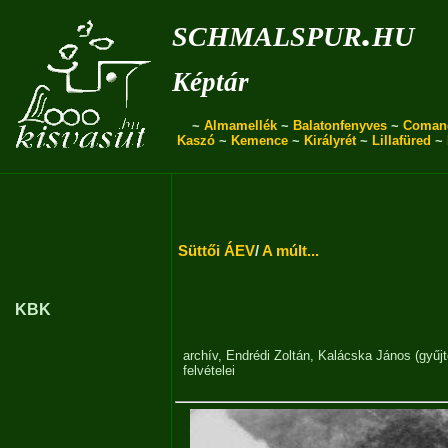
schmalspur.hu
Képtár
~
Almamellék
~
Balatonfenyves
~
Coman
Kaszó
~
Kemence
~
Királyrét
~
Lillafüred
~
Süttői ÁEV
/
A múlt...
KBK
archív
,
Endrédi Zoltán
,
Kalácska János (gyűj
felvételei