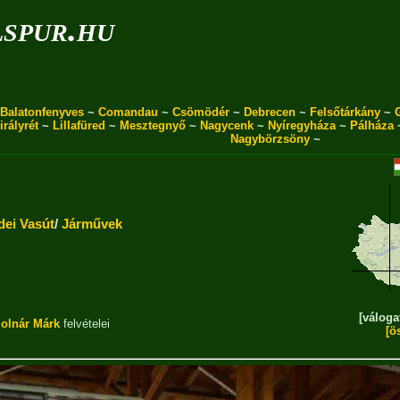
spur.hu
Balatonfenyves
~
Comandau
~
Csömödér
~
Debrecen
~
Felsőtárkány
~
irályrét
~
Lillafüred
~
Mesztegnyő
~
Nagycenk
~
Nyíregyháza
~
Pálháza
Nagybörzsöny
~
dei Vasút
/
Járművek
[váloga
olnár Márk
felvételei
[ö