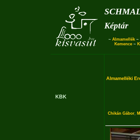
schmal
Képtár
~
Almamellék
~
Kemence
~
K
Almamelléki Er
KBK
Chikán Gábor
,
M