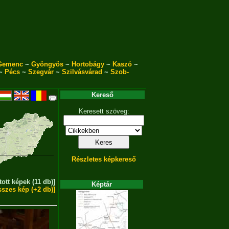
Gemenc
~
Gyöngyös
~
Hortobágy
~
Kaszó
~
~
Pécs
~
Szegvár
~
Szilvásvárad
~
Szob-
Kereső
Keresett szöveg:
Részletes képkereső
tott képek (11 db)]
Képtár
sszes kép (+2 db)]