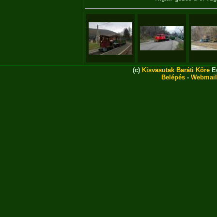
(c)
Kisvasutak Baráti Köre
Eg
Belépés
-
Webmail