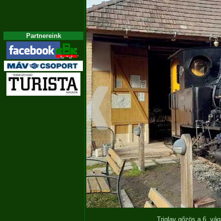
Partnereink
Triglav gőzös a 6. v