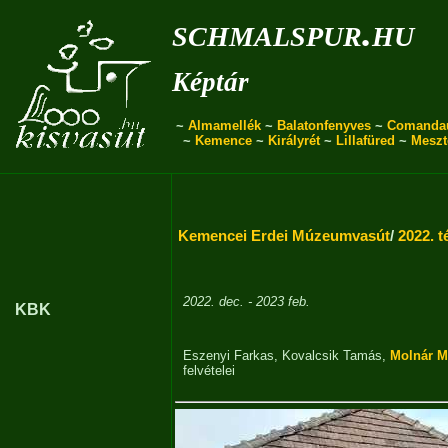
schmalspur.hu
Képtár
~
Almamellék
~
Balatonfenyves
~
Comanda
~
Kemence
~
Királyrét
~
Lillafüred
~
Meszt
Kemencei Erdei Múzeumvasút
/
2022. t
2022. dec. - 2023 feb.
KBK
Eszenyi Farkas
,
Kovalcsik Tamás
,
Molnár M
felvételei