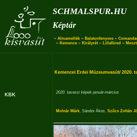
schmalspur.hu
Képtár
~
Almamellék
~
Balatonfenyves
~
Comanda
~
Kemence
~
Királyrét
~
Lillafüred
~
Meszt
Kemencei Erdei Múzeumvasút
/
2020. t
2020. tavaszi képek január-március
KBK
Molnár Márk
,
Sándor Ákos
,
Szűcs Zoltán J