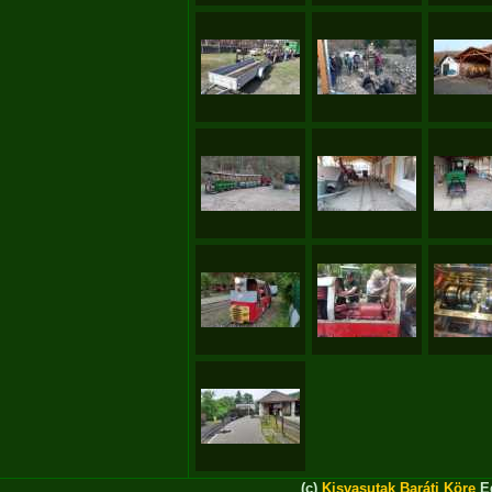
(c)
Kisvasutak Baráti Köre
Eg