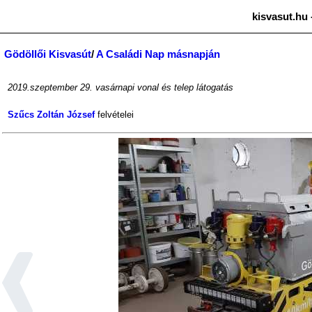
kisvasut.hu 
Gödöllői Kisvasút
/
A Családi Nap másnapján
2019.szeptember 29. vasárnapi vonal és telep látogatás
Szűcs Zoltán József
felvételei