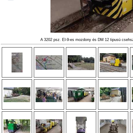
A 3202 psz. El-9-es mozdony és DM 12 tipusú csehs