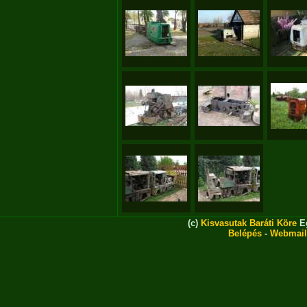
(c)
Kisvasutak Baráti Köre
Eg
Belépés
-
Webmail