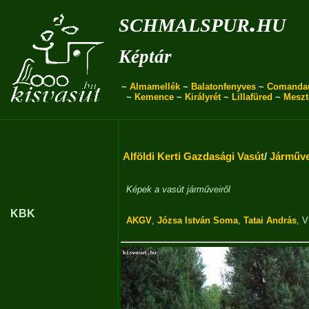
schmalspur.hu
Képtár
~
Almamellék
~
Balatonfenyves
~
Comanda
~
Kemence
~
Királyrét
~
Lillafüred
~
Meszt
Alföldi Kerti Gazdasági Vasút
/
Járműv
Képek a vasút járműveiről
KBK
AKGV
,
Józsa István Soma
,
Tatai András
,
V