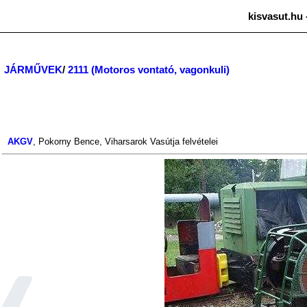
kisvasut.hu 
JÁRMŰVEK
/
2111 (Motoros vontató, vagonkuli)
AKGV
,
Pokorny Bence
,
Viharsarok Vasútja
felvételei