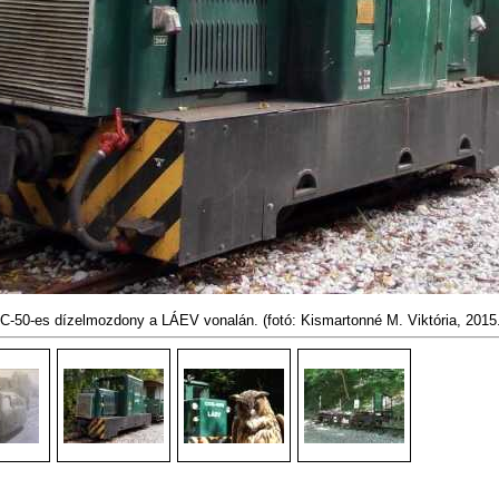
C-50-es dízelmozdony a LÁEV vonalán.
(fotó: Kismartonné M. Viktória, 2015.