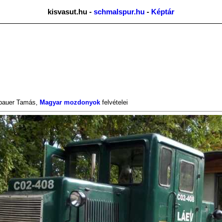
kisvasut.hu -
schmalspur.hu
-
Képtár
bauer Tamás
,
Magyar mozdonyok
felvételei