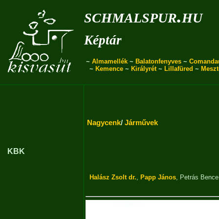
schmalspur.hu
Képtár
~
Almamellék
~
Balatonfenyves
~
Comanda
~
Kemence
~
Királyrét
~
Lillafüred
~
Meszt
Nagycenk
/
Járművek
KBK
Halász Zsolt dr.
,
Papp János
,
Petrás Bence