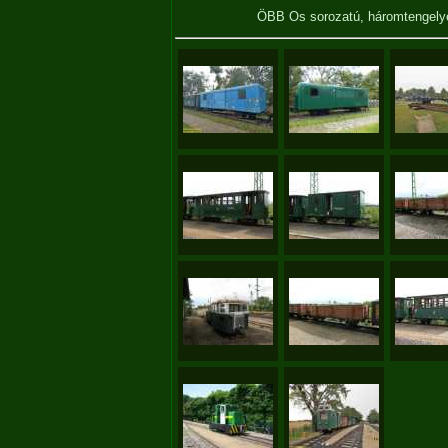
ÖBB Os sorozatú, háromtengely