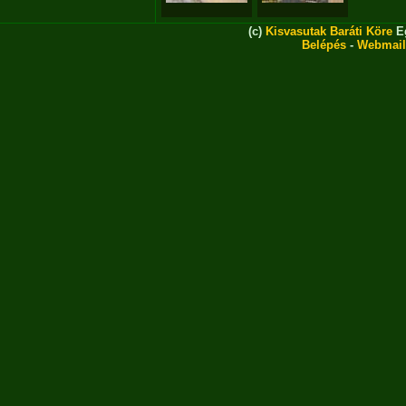
(c)
Kisvasutak Baráti Köre
Eg
Belépés
-
Webmail