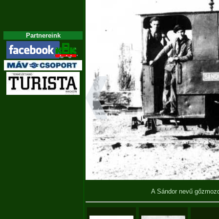
Partnereink
A Sándor nevű gőzmo