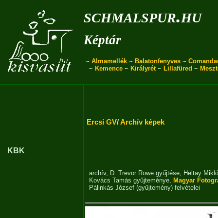
schmalspur.hu
Képtár
~
Almamellék
~
Balatonfenyves
~
Comanda
~
Kemence
~
Királyrét
~
Lillafüred
~
Meszt
Ercsi GV
/
Archív képek
KBK
archív
,
D. Trevor Rowe gyűjtése
,
Heltay Mikl
Kovács Tamás gyűjteménye
,
Magyar Fotogr
Pálinkás József (gyűjtemény)
felvételei