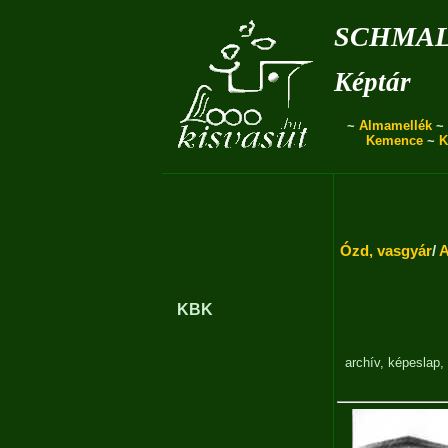
schmal
Képtár
~
Almamellék
~
Kemence
~
K
Ózd, vasgyár
/
A
KBK
archív
,
képeslap
,