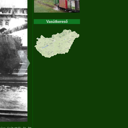
Vasútkereső