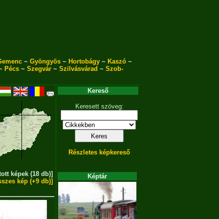
Gemenc
~
Gyöngyös
~
Hortobágy
~
Kaszó
~
~
Pécs
~
Szegvár
~
Szilvásvárad
~
Szob-
Kereső
Keresett szöveg:
Részletes képkereső
tott képek (18 db)]
Képtár
sszes kép (+9 db)]