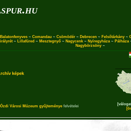
spur.hu
Balatonfenyves
~
Comandau
~
Csömödér
~
Debrecen
~
Felsőtárkány
~
irályrét
~
Lillafüred
~
Mesztegnyő
~
Nagycenk
~
Nyíregyháza
~
Pálháza
Nagybörzsöny
~
rchív képek
[váloga
Ózdi Városi Múzeum gyűjteménye
felvételei
[ö