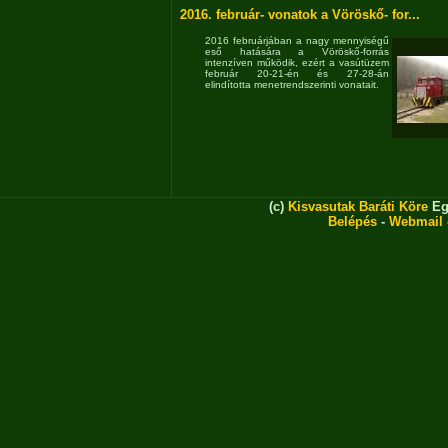
2016. február- vonatok a Vöröskő- for...
2016 februárjában a nagy mennyiségű
eső hatására a Vöröskő-forrás
intenzíven működik, ezért a vasútüzem
február 20-21-én és 27-28-án
elindította menetrendszerinti vonatait.
(c)
Kisvasutak Baráti Köre
Eg
Belépés
-
Webmail