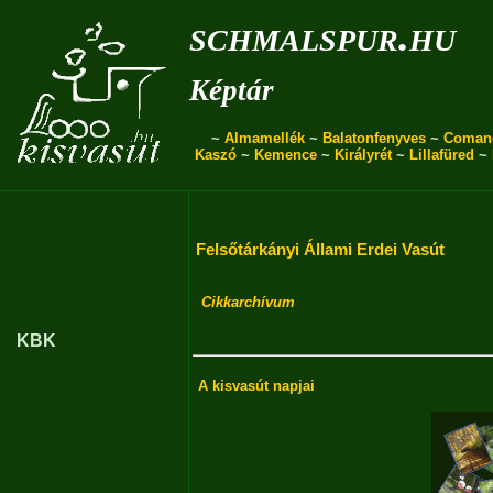
schmalspur.hu
Képtár
~
Almamellék
~
Balatonfenyves
~
Coman
Kaszó
~
Kemence
~
Királyrét
~
Lillafüred
~
Felsőtárkányi Állami Erdei Vasút
Cikkarchívum
KBK
A kisvasút napjai