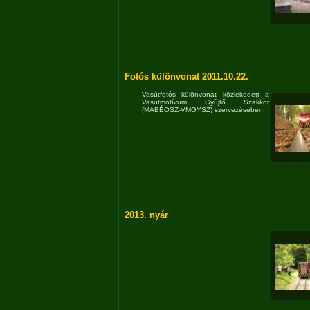
Fotós különvonat 2011.10.22.
Vasútfotós különvonat közlekedett a
Vasútmotívum Gyűjtő Szakkör
(MABÉOSZ-VMGYSZ) szervezésében.
2013. nyár