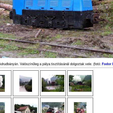
drudbányán. Valószínűleg a pálya tisztításánál dolgoztak vele.
(fotó:
Fodor I