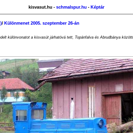
kisvasut.hu -
schmalspur.hu
-
Képtár
)
/
Különmenet 2005. szeptember 26-án
delt különvonatot a kisvasút járhatóvá tett, Topánfalva és Abrudbánya közöt