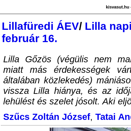
kisvasut.hu 
Lillafüredi ÁEV
/
Lilla na
február 16.
Lilla Gőzös (végülis nem mai
miatt más érdekességek vár
általában közlekedés) mániások
vissza Lilla hiánya, és az idő
lehülést és szelet jósolt. Aki el
Szűcs Zoltán József
,
Tatai A