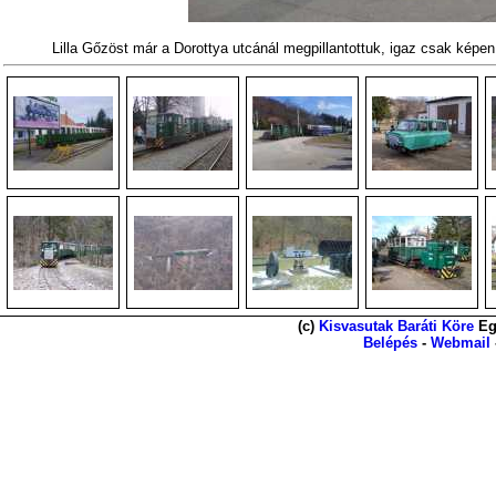
Lilla Gőzöst már a Dorottya utcánál megpillantottuk, igaz csak képe
(c)
Kisvasutak Baráti Köre
Eg
Belépés
-
Webmail