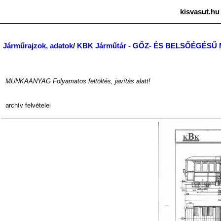
kisvasut.hu
Járműrajzok, adatok
/
KBK Járműtár - GŐZ- ÉS BELSŐÉGÉS
MUNKAANYAG Folyamatos feltöltés, javítás alatt!
archív
felvételei