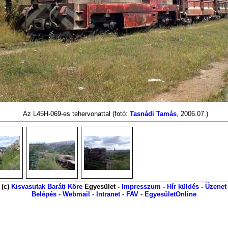
Az L45H-069-es tehervonattal
(fotó:
Tasnádi Tamás
, 2006.07.)
(c)
Kisvasutak Baráti Köre
Egyesület -
Impresszum
-
Hír küldés
-
Üzenet
Belépés
-
Webmail
-
Intranet
-
FAV
-
EgyesületOnline