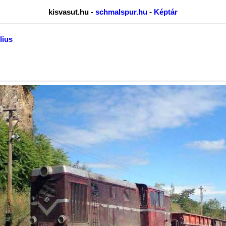
kisvasut.hu -
schmalspur.hu
-
Képtár
lius