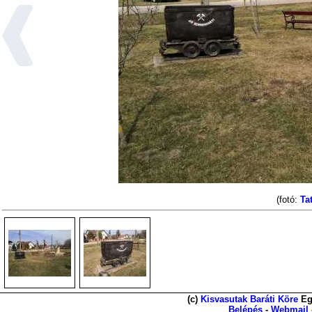
(fotó:
Ta
(c)
Kisvasutak Baráti Köre
Eg
Belépés
-
Webmail