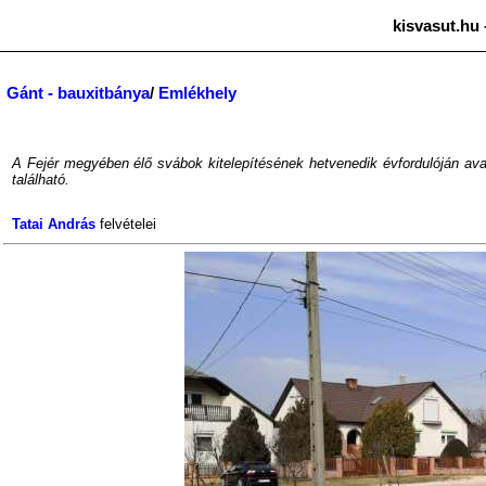
kisvasut.hu 
Gánt - bauxitbánya
/
Emlékhely
A Fejér megyében élő svábok kitelepítésének hetvenedik évfordulóján avatt
található.
Tatai András
felvételei