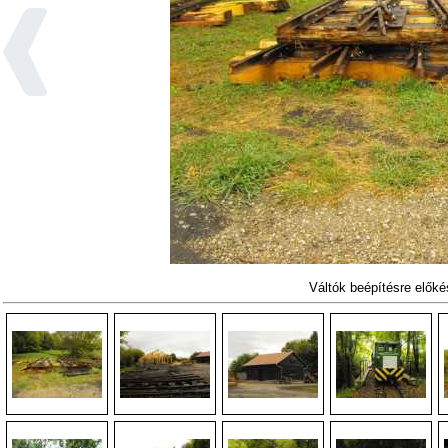
Váltók beépítésre elők