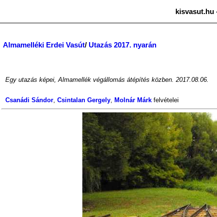
kisvasut.hu 
Almamelléki Erdei Vasút
/
Utazás 2017. nyarán
Egy utazás képei, Almamellék végállomás átépítés közben. 2017.08.06.
Csanádi Sándor
,
Csintalan Gergely
,
Molnár Márk
felvételei