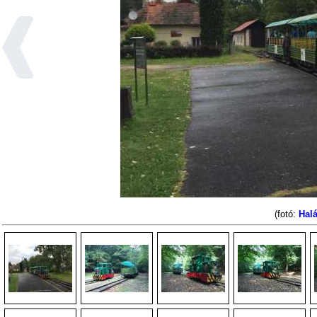
(fotó:
Halá