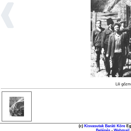
Lili gőz
(c)
Kisvasutak Baráti Köre
Eg
Belépés
-
Webmail