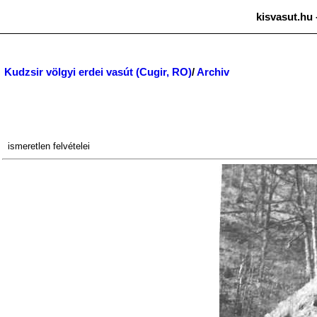
kisvasut.hu 
Kudzsir völgyi erdei vasút (Cugir, RO)
/
Archiv
ismeretlen
felvételei