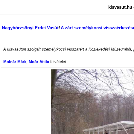
kisvasut.hu 
Nagybörzsönyi Erdei Vasút
/
A zárt személykocsi visszaérkezés
A kisvasúton szolgált személykocsi visszatért a Közlekedési Múzeumból,
Molnár Márk
,
Moór Attila
felvételei