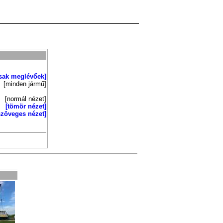
sak meglévőek]
[minden jármű]
[normál nézet]
[tömör nézet]
szöveges nézet]