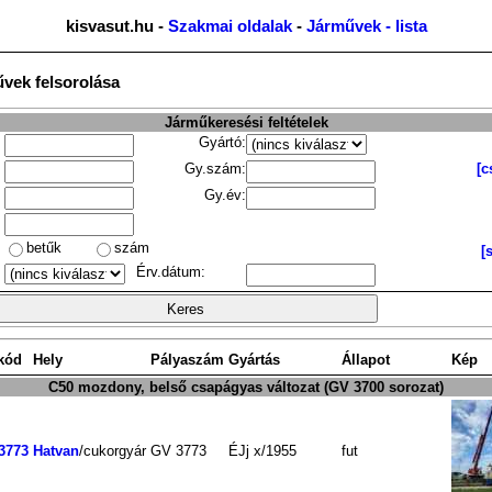
kisvasut.hu -
Szakmai oldalak
-
Járművek - lista
űvek felsorolása
Járműkeresési feltételek
Gyártó:
Gy.szám:
[c
Gy.év:
betűk
szám
[
Érv.dátum:
kód
Hely
Pályaszám
Gyártás
Állapot
Kép
C50 mozdony, belső csapágyas változat (GV 3700 sorozat)
3773
Hatvan
/cukorgyár
GV 3773
ÉJj
x/1955
fut