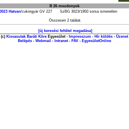
B 26 mozdonyok
0023
Hatvan
/cukorgyár
GV 227
SzBG
3023/1950
sorsa ismeretlen
Összesen 2 találat.
[új keresési feltétel megadása]
(c)
Kisvasutak Baráti Köre
Egyesület -
Impresszum
-
Hír küldés
-
Üzenet
Belépés
-
Webmail
-
Intranet
-
FAV
-
EgyesületOnline