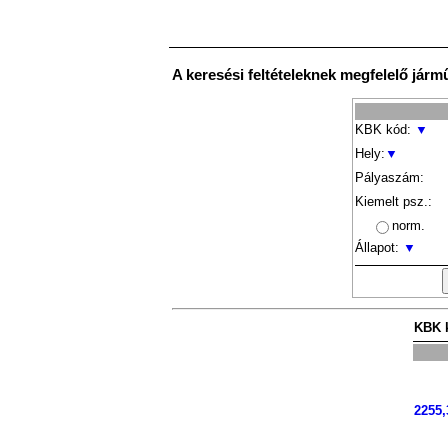
A keresési feltételeknek megfelelő járm
KBK kód:
▼
Hely:
▼
Pályaszám:
Kiemelt psz.:
norm.
Állapot:
▼
KBK 
2255,