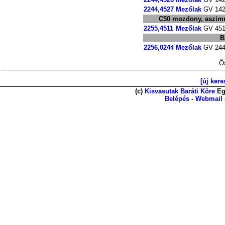
2244,4527
Mezőlak
GV 14
C50 mozdony, aszimme
2255,4511
Mezőlak
GV 451
B
2256,0244
Mezőlak
GV 24
Ös
[új kere
(c)
Kisvasutak Baráti Köre
Eg
Belépés
-
Webmail