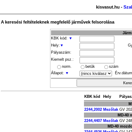
kisvasut.hu -
Sza
A keresési feltételeknek megfelelő járművek felsorolása
Jármű
KBK kód:
▼
Hely:
▼
Gy
Pályaszám:
Kiemelt psz.:
norm.
betűk
szám
Állapot:
▼
Érv.dátum
KBK kód
Hely
Pálya
M
2244,2002
Mezőlak
GV 20
MD-40 m
2244,4407
Mezőlak
GV 24
MD-40 mozdo
2244,4526
Mezőlak
GV 14