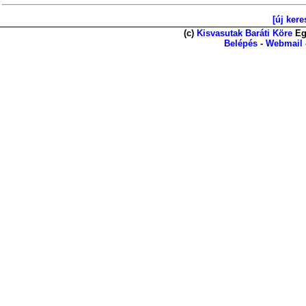
[új kere
(c)
Kisvasutak Baráti Köre
Eg
Belépés
-
Webmail