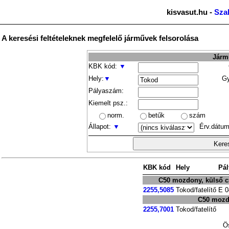
kisvasut.hu -
Sza
A keresési feltételeknek megfelelő járművek felsorolása
Jármű
KBK kód:
▼
Hely:
▼
Gy
Pályaszám:
Kiemelt psz.:
norm.
betűk
szám
Állapot:
▼
Érv.dátum
KBK kód
Hely
Pá
C50 mozdony, külső cs
2255,5085
Tokod/fatelítő
E 0
C50 mozd
2255,7001
Tokod/fatelítő
Ös