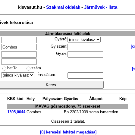
kisvasut.hu -
Szakmai oldalak
-
Járművek - lista
űvek felsorolása
Járműkeresési feltételek
Gyártó:
Gy.szám:
[c
Gy.év:
betűk
szám
[
Érv.dátum:
KBK kód
Hely
Pályaszám
Gyártás
Állapot
Kép
MÁVAG gőzmozdony, 75 szerkezet
1305,0044
Gombos
Bp
2202/1909
sorsa ismeretlen
Összesen 1 találat.
[új keresési feltétel megadása]