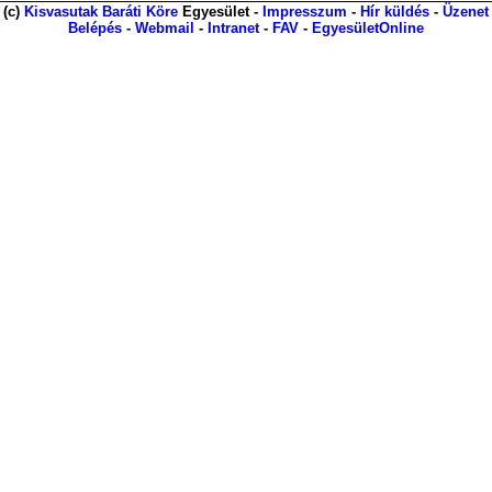
(c)
Kisvasutak Baráti Köre
Egyesület -
Impresszum
-
Hír küldés
-
Üzenet
Belépés
-
Webmail
-
Intranet
-
FAV
-
EgyesületOnline