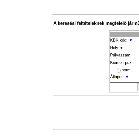
A keresési feltételeknek megfelelő járm
KBK kód:
▼
Hely:
▼
Pályaszám:
Kiemelt psz.:
norm.
Állapot:
▼