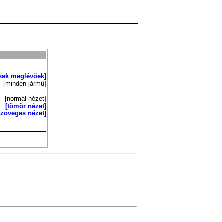
sak meglévőek]
[minden jármű]
[normál nézet]
[tömör nézet]
szöveges nézet]