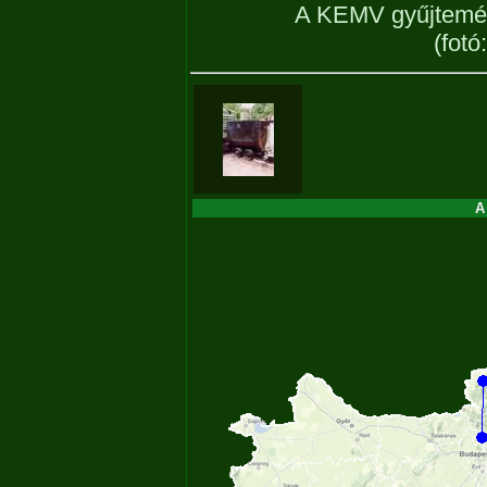
A KEMV gyűjtemén
(fot
A