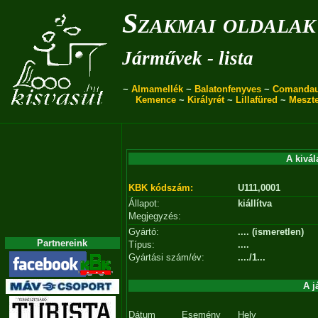
Szakmai oldalak
Járművek - lista
~
Almamellék
~
Balatonfenyves
~
Comanda
Kemence
~
Királyrét
~
Lillafüred
~
Meszt
A kivál
KBK kódszám:
U111,0001
Állapot:
kiállítva
Megjegyzés:
Gyártó:
.... (ismeretlen)
Partnereink
Típus:
....
Gyártási szám/év:
..../1...
A j
Dátum
Esemény
Hely