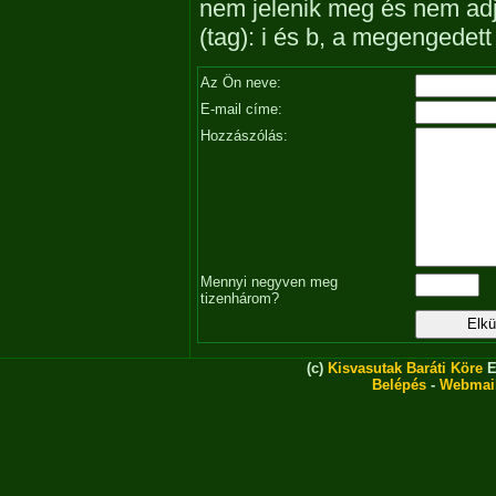
nem jelenik meg és nem ad
(tag): i és b, a megengedet
Az Ön neve:
E-mail címe:
Hozzászólás:
Mennyi negyven meg
tizenhárom?
(c)
Kisvasutak Baráti Köre
E
Belépés
-
Webmai