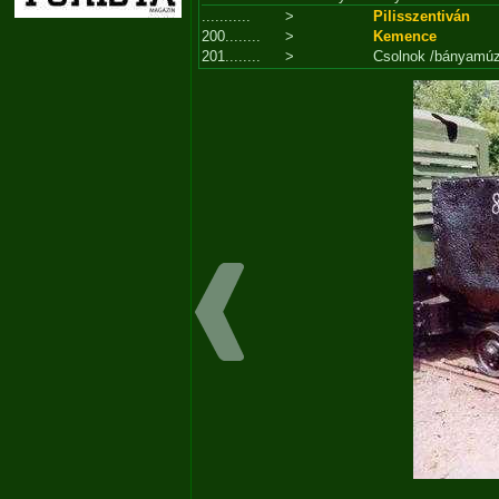
...........
>
Pilisszentiván
200........
>
Kemence
201........
>
Csolnok /bányamú