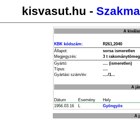
kisvasut.hu -
Szakmai
A kivála
KBK kódszám:
R261,2040
Állapot:
sorsa ismeretlen
Megjegyzés:
3 t rakománytömeg
Gyártó:
.... (ismeretlen)
Típus:
....
Gyártási szám/év:
..../1...
A já
Dátum
Esemény
Hely
1956.03.16
L
Gyöngyös
A 