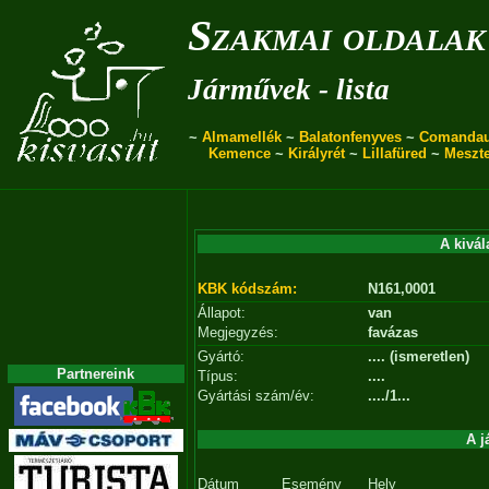
Szakmai oldalak
Járművek - lista
~
Almamellék
~
Balatonfenyves
~
Comanda
Kemence
~
Királyrét
~
Lillafüred
~
Meszt
A kivál
KBK kódszám:
N161,0001
Állapot:
van
Megjegyzés:
favázas
Gyártó:
.... (ismeretlen)
Partnereink
Típus:
....
Gyártási szám/év:
..../1...
A j
Dátum
Esemény
Hely