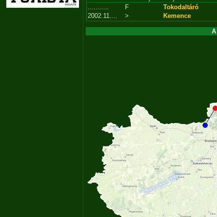
...........
F
Tokodaltáró
2002.11....
>
Kemence
A