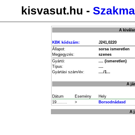
kisvasut.hu -
Szakmai
A kivála
KBK kódszám:
J241,0220
Állapot:
sorsa ismeretlen
Megjegyzés:
szenes
Gyártó:
.... (ismeretlen)
Típus:
....
Gyártási szám/év:
..../1...
A já
Dátum
Esemény
Hely
19.........
>
Borsodnádasd
A 