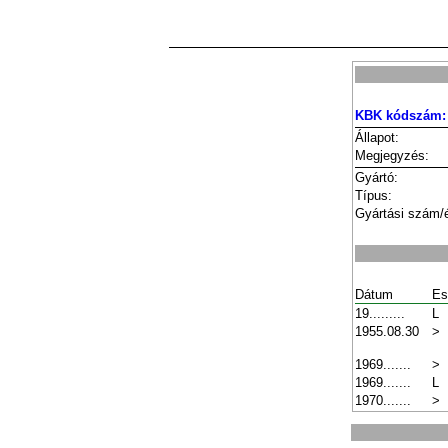
KBK kódszám:
Állapot:
Megjegyzés:
Gyártó:
Típus:
Gyártási szám/
Dátum
Es
19.........
L
1955.08.30
>
1969.......
>
1969.......
L
1970.......
>