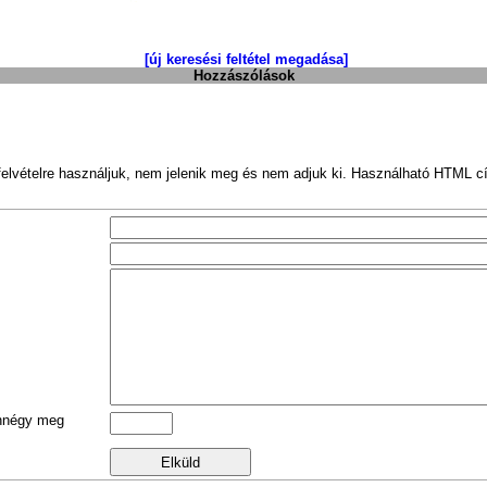
[új keresési feltétel megadása]
Hozzászólások
felvételre használjuk, nem jelenik meg és nem adjuk ki. Használható HTML c
nnégy meg