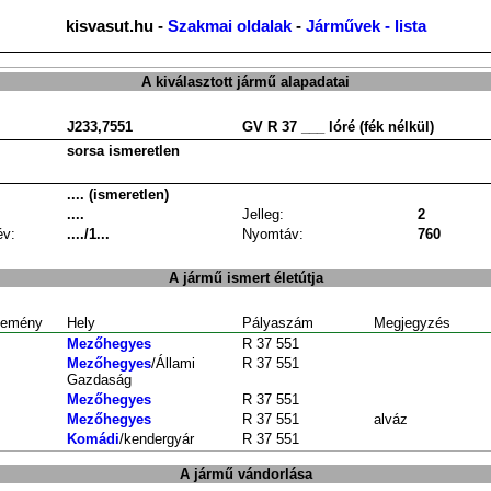
kisvasut.hu -
Szakmai oldalak
-
Járművek - lista
A kiválasztott jármű alapadatai
J233,7551
GV R 37 ___ lóré (fék nélkül)
sorsa ismeretlen
.... (ismeretlen)
....
Jelleg:
2
év:
..../1...
Nyomtáv:
760
A jármű ismert életútja
emény
Hely
Pályaszám
Megjegyzés
Mezőhegyes
R 37 551
Mezőhegyes
/Állami
R 37 551
Gazdaság
Mezőhegyes
R 37 551
Mezőhegyes
R 37 551
alváz
Komádi
/kendergyár
R 37 551
A jármű vándorlása