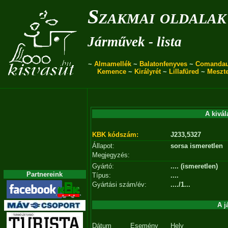
Szakmai oldalak
Járművek - lista
~
Almamellék
~
Balatonfenyves
~
Comanda
Kemence
~
Királyrét
~
Lillafüred
~
Meszt
A kivál
KBK kódszám:
J233,5327
Állapot:
sorsa ismeretlen
Megjegyzés:
Gyártó:
.... (ismeretlen)
Partnereink
Típus:
....
Gyártási szám/év:
..../1...
A j
Dátum
Esemény
Hely