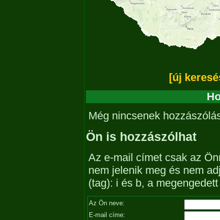
[új keresé
Ho
Még nincsenek hozzászólá
Ön is hozzászólhat
Az e-mail címet csak az Önn
nem jelenik meg és nem ad
(tag): i és b, a megengedet
Az Ön neve:
E-mail címe: