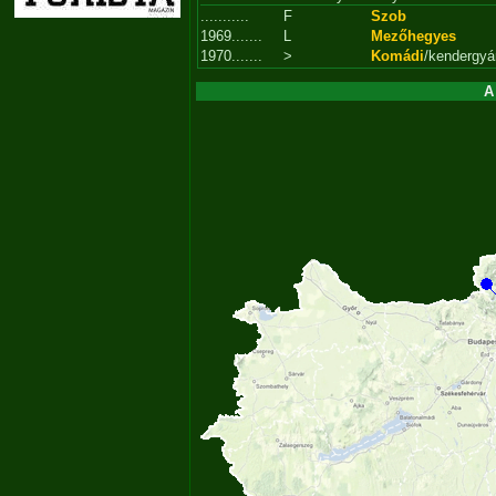
...........
F
Szob
1969.......
L
Mezőhegyes
1970.......
>
Komádi
/kendergyá
A