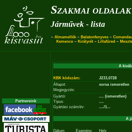
Szakmai oldalak
Járművek - lista
~
Almamellék
~
Balatonfenyves
~
Comanda
Kemence
~
Királyrét
~
Lillafüred
~
Meszt
A kivál
KBK kódszám:
J233,0728
Állapot:
sorsa ismeretlen
Megjegyzés:
Gyártó:
.... (ismeretlen)
Partnereink
Típus:
....
Gyártási szám/év:
..../1...
A j
Dátum
Esemény
Hely