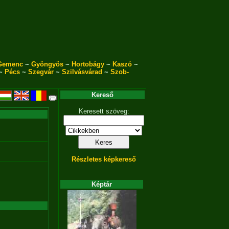
Gemenc
~
Gyöngyös
~
Hortobágy
~
Kaszó
~
~
Pécs
~
Szegvár
~
Szilvásvárad
~
Szob-
Kereső
Keresett szöveg:
Részletes képkereső
Képtár