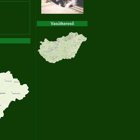
Vasútkereső