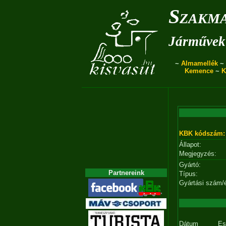
Szakma
Járművek 
~
Almamellék
~
Kemence
~
K
KBK kódszám:
Állapot:
Megjegyzés:
Gyártó:
Partnereink
Típus:
Gyártási szám/
Dátum
Es