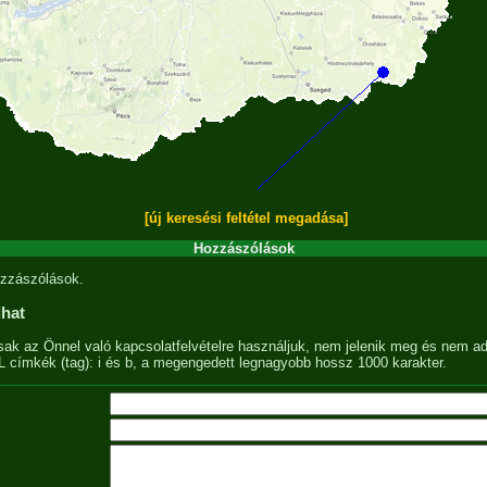
[új keresési feltétel megadása]
Hozzászólások
zzászólások.
lhat
sak az Önnel való kapcsolatfelvételre használjuk, nem jelenik meg és nem ad
címkék (tag): i és b, a megengedett legnagyobb hossz 1000 karakter.