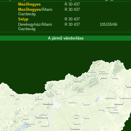
Mezőhegyes
R 30 437
Mezőhegyes
/Állami
R 30 437
Gazdaság
Selyp
R 30 437
Derekegyház/Állami
R 30 437
105155/66
Gazdaság
A jármű vándorlása