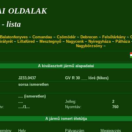
i oldalak
- lista
Balatonfenyves
~
Comandau
~
Csömödér
~
Debrecen
~
Felsőtárkány
~
irályrét
~
Lillafüred
~
Mesztegnyő
~
Nagycenk
~
Nyíregyháza
~
Pálháza
Nagybörzsöny
~
A kiválasztott jármű alapadatai
J233,0437
GV R 30 ___ lóré (fékes)
sorsa ismeretlen
.... (ismeretlen)
....
Jelleg:
2
év:
..../1...
Nyomtáv:
760
A jármű ismert életútja
emény
Hely
Pályaszám
Megjegyzés