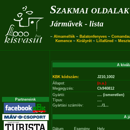
Szakmai oldalak
Járművek - lista
~
Almamellék
~
Balatonfenyves
~
Comanda
Kemence
~
Királyrét
~
Lillafüred
~
Meszt
A kivál
KBK kódszám:
J210,1002
Állapot:
(n.a.)
Megjegyzés:
Ch940812
Gyártó:
.... (ismeretlen)
Partnereink
Típus:
....
Gyártási szám/év:
..../1...
A j
Dátum
Esemény
Hely