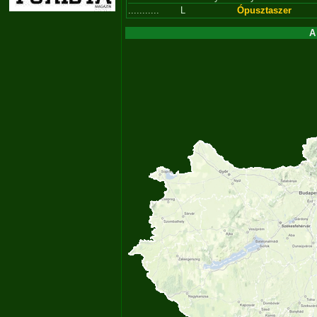
...........
L
Ópusztaszer
A