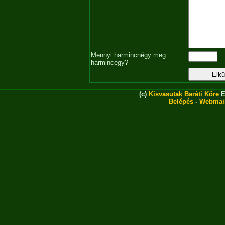
Mennyi harmincnégy meg
harmincegy?
(c)
Kisvasutak Baráti Köre
E
Belépés
-
Webmai