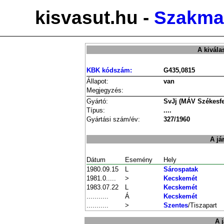
kisvasut.hu -
Szakmai
A kivála
KBK kódszám:
G435,0815
Állapot:
van
Megjegyzés:
Gyártó:
SvJj (MÁV Székesfe
Típus:
....
Gyártási szám/év:
327/1960
A já
Dátum
Esemény
Hely
1980.09.15
L
Sárospatak
1981.0.....
>
Kecskemét
1983.07.22
L
Kecskemét
...........
Á
Kecskemét
...........
>
Szentes
/Tiszapart
A 