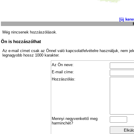
[új kere
Még nincsenek hozzászólások.
Ön is hozzászólhat
Az e-mail címet csak az Önnel való kapcsolatfelvételre használjuk, nem je
legnagyobb hossz 1000 karakter.
Az Ön neve:
E-mail címe:
Hozzászólás:
Mennyi negyvenkettő meg
harminchét?