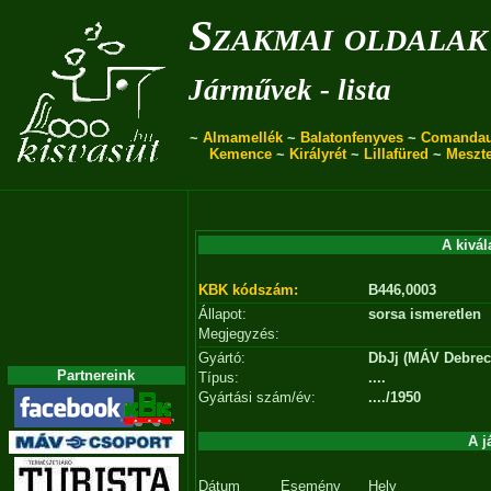
Szakmai oldalak
Járművek - lista
~
Almamellék
~
Balatonfenyves
~
Comanda
Kemence
~
Királyrét
~
Lillafüred
~
Meszt
A kivál
KBK kódszám:
B446,0003
Állapot:
sorsa ismeretlen
Megjegyzés:
Gyártó:
DbJj (MÁV Debrec
Partnereink
Típus:
....
Gyártási szám/év:
..../1950
A j
Dátum
Esemény
Hely