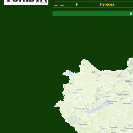
...........
F
Pereces
A