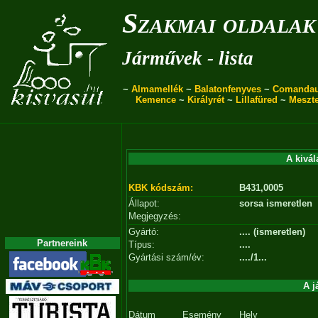
Szakmai oldalak
Járművek - lista
~
Almamellék
~
Balatonfenyves
~
Comanda
Kemence
~
Királyrét
~
Lillafüred
~
Meszt
A kivál
KBK kódszám:
B431,0005
Állapot:
sorsa ismeretlen
Megjegyzés:
Gyártó:
.... (ismeretlen)
Partnereink
Típus:
....
Gyártási szám/év:
..../1...
A j
Dátum
Esemény
Hely