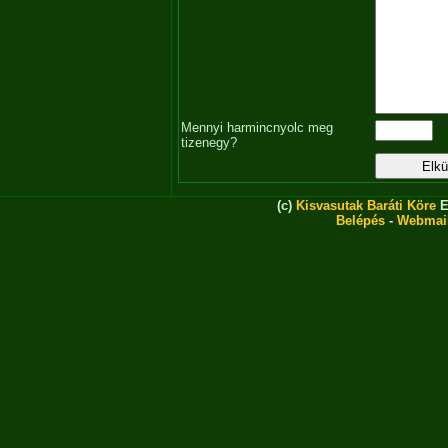
Mennyi harmincnyolc meg
tizenegy?
(c)
Kisvasutak Baráti Köre
E
Belépés
-
Webmai