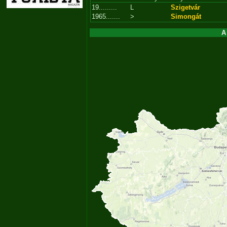
19.........
L
Szigetvár
1965.......
>
Simongát
A