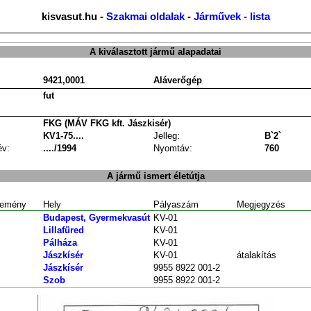
kisvasut.hu -
Szakmai oldalak
-
Járművek - lista
A kiválasztott jármű alapadatai
9421,0001
Aláverőgép
fut
FKG (MÁV FKG kft. Jászkisér)
KV1-75....
Jelleg:
B`2`
év:
..../1994
Nyomtáv:
760
A jármű ismert életútja
emény
Hely
Pályaszám
Megjegyzés
Budapest, Gyermekvasút
KV-01
Lillafüred
KV-01
Pálháza
KV-01
Jászkísér
KV-01
átalakítás
Jászkísér
9955 8922 001-2
Szob
9955 8922 001-2