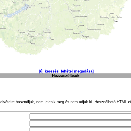
[új keresési feltétel megadása]
Hozzászólások
felvételre használjuk, nem jelenik meg és nem adjuk ki. Használható HTML c