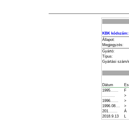
KBK kódszám:
Állapot:
Megjegyzés:
Gyártó:
Típus:
Gyártási szám/
Dátum
Es
1995.......
F
...........
>
1996.......
>
1996.08....
>
201........
Á
2018.9.13
L