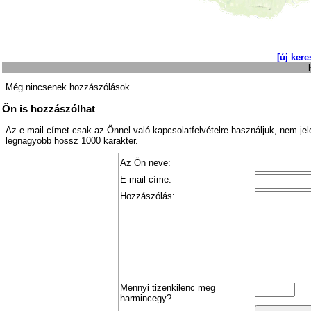
[új kere
Még nincsenek hozzászólások.
Ön is hozzászólhat
Az e-mail címet csak az Önnel való kapcsolatfelvételre használjuk, nem je
legnagyobb hossz 1000 karakter.
Az Ön neve:
E-mail címe:
Hozzászólás:
Mennyi tizenkilenc meg
harmincegy?