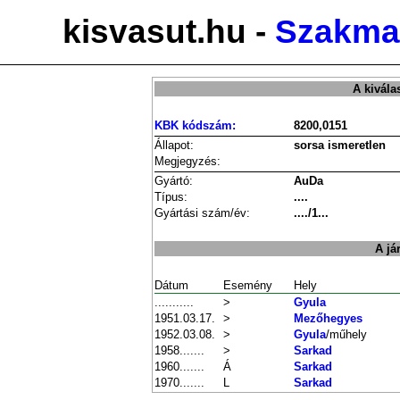
kisvasut.hu -
Szakmai
A kivála
KBK kódszám:
8200,0151
Állapot:
sorsa ismeretlen
Megjegyzés:
Gyártó:
AuDa
Típus:
....
Gyártási szám/év:
..../1...
A já
Dátum
Esemény
Hely
...........
>
Gyula
1951.03.17.
>
Mezőhegyes
1952.03.08.
>
Gyula
/műhely
1958.......
>
Sarkad
1960.......
Á
Sarkad
1970.......
L
Sarkad