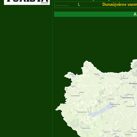
...........
L
Dunaújváros vas
A