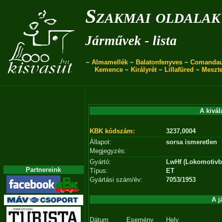
Szakmai oldalak
Járművek - lista
~
Almamellék
~
Balatonfenyves
~
Comanda
Kemence
~
Királyrét
~
Lillafüred
~
Meszt
A kivál
KBK kódszám:
3237,0004
Állapot:
sorsa ismeretlen
Megjegyzés:
Gyártó:
LwHf (Lokomotivb
Partnereink
Típus:
ET
Gyártási szám/év:
7053/1953
A j
Dátum
Esemény
Hely