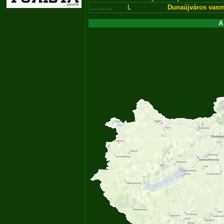
...........
L
Dunaújváros vas
A