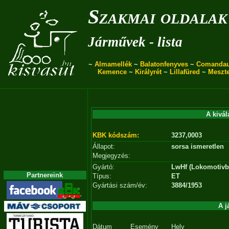
Szakmai oldalak
Járművek - lista
~
Almamellék
~
Balatonfenyves
~
Comanda
Kemence
~
Királyrét
~
Lillafüred
~
Meszt
A kivál
KBK kódszám:
3237,0003
Állapot:
sorsa ismeretlen
Megjegyzés:
Gyártó:
LwHf (Lokomotivb
Partnereink
Típus:
ET
Gyártási szám/év:
3884/1953
A j
Dátum
Esemény
Hely