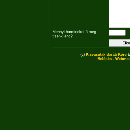
Mennyi harminckettő meg
tizenkilenc?
(c)
Kisvasutak Baráti Köre
E
Belépés
-
Webmai