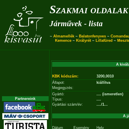
Szakmai oldalak
Járművek - lista
~
Almamellék
~
Balatonfenyves
~
Comanda
Kemence
~
Királyrét
~
Lillafüred
~
Meszt
A kivál
KBK kódszám:
3200,0010
Állapot:
kiállítva
Megjegyzés:
Gyártó:
.... (ismeretlen)
Partnereink
Típus:
....
Gyártási szám/év:
..../1...
A j
Dátum
Esemény
Hely