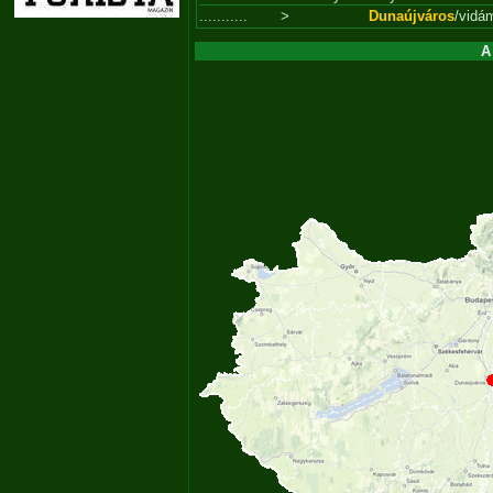
...........
>
Dunaújváros
/vidá
A