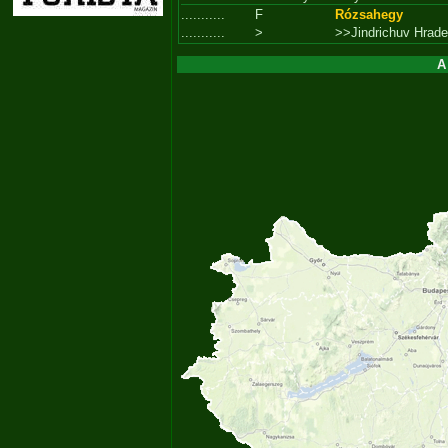
...........
F
Rózsahegy
...........
>
>>Jindrichuv Hrade
A