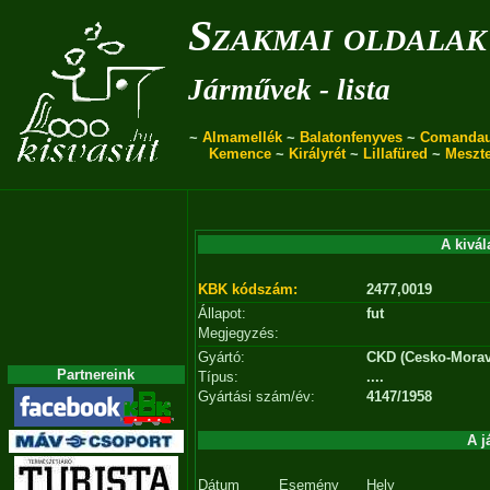
Szakmai oldalak
Járművek - lista
~
Almamellék
~
Balatonfenyves
~
Comanda
Kemence
~
Királyrét
~
Lillafüred
~
Meszt
A kivál
KBK kódszám:
2477,0019
Állapot:
fut
Megjegyzés:
Gyártó:
CKD (Cesko-Morav
Partnereink
Típus:
....
Gyártási szám/év:
4147/1958
A j
Dátum
Esemény
Hely