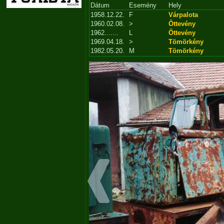
Dátum
Esemény
Hely
1958.12.22.
F
Várpalota
1960.02.08.
>
Öttevény
1962.......
L
Öttevény
1969.04.18.
>
Tömörkény
1982.05.20.
M
Tömörkény