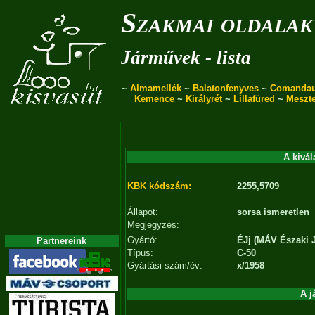
Szakmai oldalak
Járművek - lista
~
Almamellék
~
Balatonfenyves
~
Comanda
Kemence
~
Királyrét
~
Lillafüred
~
Meszt
A kivál
KBK kódszám:
2255,5709
Állapot:
sorsa ismeretlen
Megjegyzés:
Gyártó:
ÉJj (MÁV Északi J
Partnereink
Típus:
C-50
Gyártási szám/év:
x/1958
A j