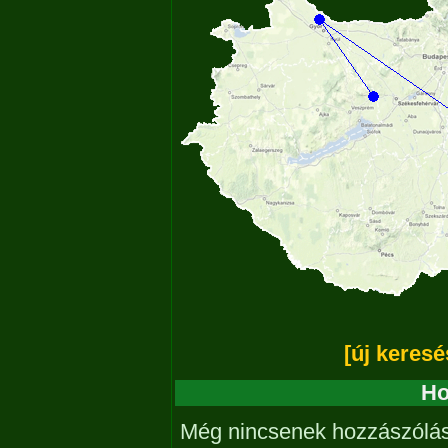
[új keresé
Ho
Még nincsenek hozzászólá