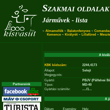
Szakmai oldalak
Járművek - lista
~
Almamellék
~
Balatonfenyves
~
Comanda
Kemence
~
Királyrét
~
Lillafüred
~
Meszt
A kivál
KBK kódszám:
2244,4173
Állapot:
Selejt
Megjegyzés:
Gyártó:
PBJV (Pálfalvai Bá
Partnereink
Típus:
MD-40
Gyártási szám/év:
..../1...
A j
Dátum
Esemény
Hely