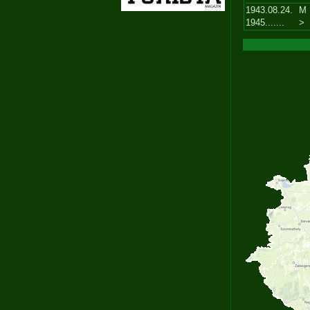
1943.08.24.
M
1945.......
>