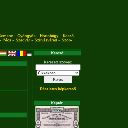
Gemenc
~
Gyöngyös
~
Hortobágy
~
Kaszó
~
~
Pécs
~
Szegvár
~
Szilvásvárad
~
Szob-
Kereső
Keresett szöveg:
Részletes képkereső
Képtár