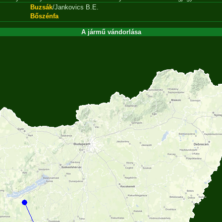
Buzsák
/Jankovics B.E.
Bőszénfa
A jármű vándorlása