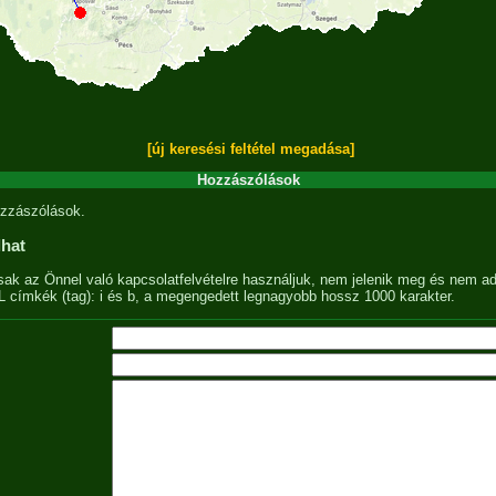
[új keresési feltétel megadása]
Hozzászólások
zzászólások.
lhat
sak az Önnel való kapcsolatfelvételre használjuk, nem jelenik meg és nem ad
címkék (tag): i és b, a megengedett legnagyobb hossz 1000 karakter.