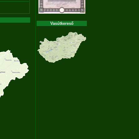
Vasútkereső