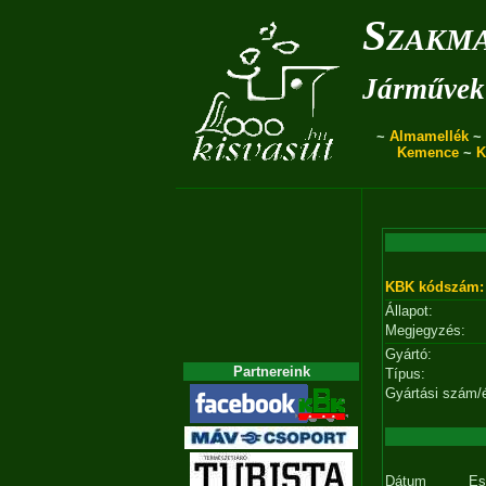
Szakma
Járművek 
~
Almamellék
~
Kemence
~
K
KBK kódszám:
Állapot:
Megjegyzés:
Gyártó:
Partnereink
Típus:
Gyártási szám/
Dátum
Es