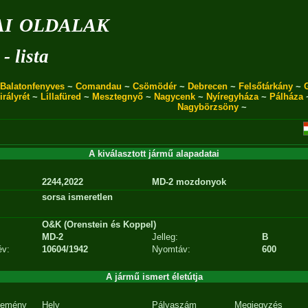
i oldalak
- lista
Balatonfenyves
~
Comandau
~
Csömödér
~
Debrecen
~
Felsőtárkány
~
irályrét
~
Lillafüred
~
Mesztegnyő
~
Nagycenk
~
Nyíregyháza
~
Pálháza
Nagybörzsöny
~
A kiválasztott jármű alapadatai
2244,2022
MD-2 mozdonyok
sorsa ismeretlen
O&K (Orenstein és Koppel)
MD-2
Jelleg:
B
év:
10604/1942
Nyomtáv:
600
A jármű ismert életútja
emény
Hely
Pályaszám
Megjegyzés