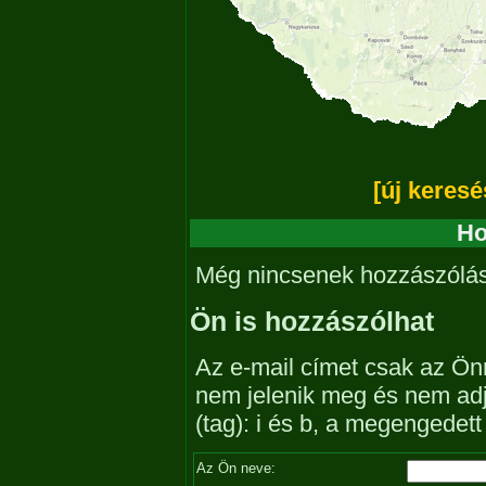
[új keresé
Ho
Még nincsenek hozzászólá
Ön is hozzászólhat
Az e-mail címet csak az Önn
nem jelenik meg és nem ad
(tag): i és b, a megengedet
Az Ön neve: