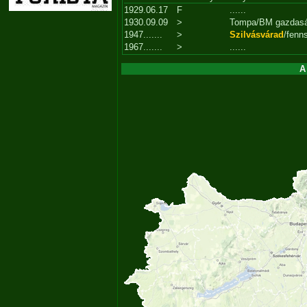
1929.06.17
F
......
1930.09.09
>
Tompa/BM gazdas
1947.......
>
Szilvásvárad
/fenn
1967.......
>
......
A