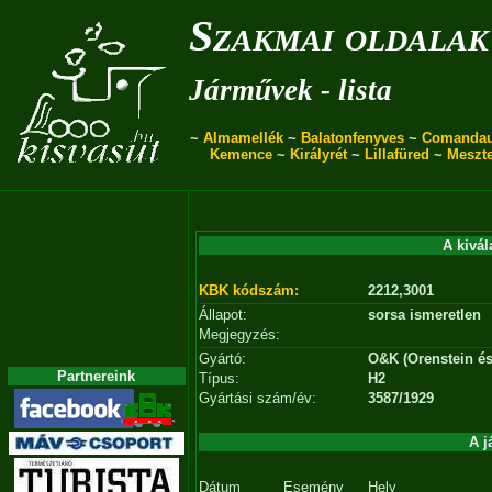
Szakmai oldalak
Járművek - lista
~
Almamellék
~
Balatonfenyves
~
Comanda
Kemence
~
Királyrét
~
Lillafüred
~
Meszt
A kivál
KBK kódszám:
2212,3001
Állapot:
sorsa ismeretlen
Megjegyzés:
Gyártó:
O&K (Orenstein és
Partnereink
Típus:
H2
Gyártási szám/év:
3587/1929
A j
Dátum
Esemény
Hely