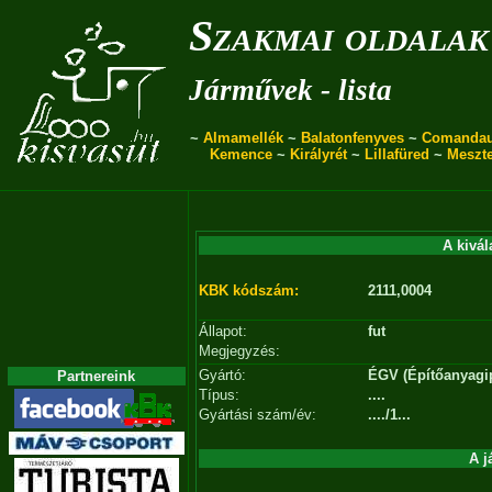
Szakmai oldalak
Járművek - lista
~
Almamellék
~
Balatonfenyves
~
Comanda
Kemence
~
Királyrét
~
Lillafüred
~
Meszt
A kivál
KBK kódszám:
2111,0004
Állapot:
fut
Megjegyzés:
Gyártó:
ÉGV (Építőanyagipa
Partnereink
Típus:
....
Gyártási szám/év:
..../1...
A j