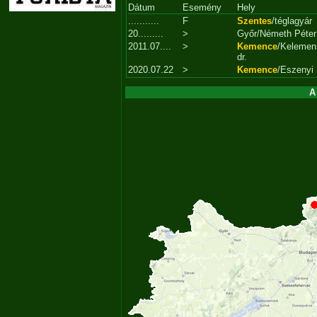
Dátum
Esemény
Hely
...........
F
Szentes
/téglagyár
20.........
>
Győr/Németh Péter
2011.07....
>
Kemence
/Kelemen
dr.
2020.07.22
>
Kemence
/Eszenyi
A