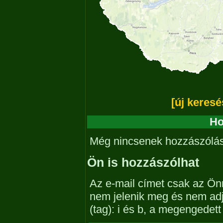
[új keresé
Ho
Még nincsenek hozzászólá
Ön is hozzászólhat
Az e-mail címet csak az Önn
nem jelenik meg és nem ad
(tag): i és b, a megengedet